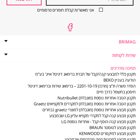
אני מאשר/ת קבלת חומרים פרסומיים
BRIMAG
אודות
BRIMAG
תקנון
שירות לקוחות
תקנון מועדון הלקוחות של ברימאג
שירות
שירות לקוחות
לקוחות
מדיניות פרטיות
שאלות ותשובות
תמיכה ומדריכים
דוח פומבי לשנת 2021 לפי חוק שכר שווה לעובדת ולעובד
מדיניות החזרות והחלפות
תקנון כללי למבצעי קנה/קבל של חברת ברימאג דיגיטל אייג' בע"מ
דוח פומבי לשנת 2022 לפי חוק שכר שווה לעובדת ולעובד
משלוחים
הודעה בעניין BEKO
תו אמון הציבור
סניפים - נקודות שירות
הסדר פשרה ת"צ (מרכז) 2201-10-19 – ברימאג שירות וברימאג דיגיטל
דוח פומבי לשנת 2023 לפי חוק שכר שווה לעובדת ולעובד
LG משווקים מורשים
חיסכון בחשמל כדרך חיים
דוח פומבי לשנת 2024 לפי חוק שכר שווה לעובדת ולעובד
משווקים מורשים - מוצרים קטנים
תקנון הטבה אחריות נוספת (מוגבלת) Nutribullet
דוח פומבי לשנת 2025 לפי חוק שכר שווה לעובדת ולעובד
תעודות אחריות
תקנון הטבה אחריות נוספת (מוגבלת) למקררים ולמקפיאים Graetz
הסדר פשרה ב- ת"צ (מרכז) 2201-10-19
חוברות הפעלה
תקנון מבצע אחריות נוספת (מוגבלת) למוצרי graetz נבחרים
מדיניות פינוי פסולת ציוד חשמלי ואלקטרוני
ביטול עסקה
תקנון מבצע קנה-קבל למקררי מקפיא עליון LG שבמבצע
צור קשר
תקנון מבצע קנה-הוסף-קבל - אחריות נוספת LG
תקנון מבצע לטוסטר BRAUN
תקנון מבצע למיקסרים KENWOOD
תקנון מבצע למכונות קפה מהדגמים שבמבצע