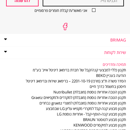
להרשמה
אני מאשר/ת קבלת חומרים פרסומיים
BRIMAG
אודות
BRIMAG
תקנון
שירות לקוחות
תקנון מועדון הלקוחות של ברימאג
שירות
שירות לקוחות
לקוחות
מדיניות פרטיות
שאלות ותשובות
תמיכה ומדריכים
דוח פומבי לשנת 2021 לפי חוק שכר שווה לעובדת ולעובד
מדיניות החזרות והחלפות
תקנון כללי למבצעי קנה/קבל של חברת ברימאג דיגיטל אייג' בע"מ
דוח פומבי לשנת 2022 לפי חוק שכר שווה לעובדת ולעובד
משלוחים
הודעה בעניין BEKO
תו אמון הציבור
סניפים - נקודות שירות
הסדר פשרה ת"צ (מרכז) 2201-10-19 – ברימאג שירות וברימאג דיגיטל
דוח פומבי לשנת 2023 לפי חוק שכר שווה לעובדת ולעובד
LG משווקים מורשים
חיסכון בחשמל כדרך חיים
דוח פומבי לשנת 2024 לפי חוק שכר שווה לעובדת ולעובד
משווקים מורשים - מוצרים קטנים
תקנון הטבה אחריות נוספת (מוגבלת) Nutribullet
דוח פומבי לשנת 2025 לפי חוק שכר שווה לעובדת ולעובד
תעודות אחריות
תקנון הטבה אחריות נוספת (מוגבלת) למקררים ולמקפיאים Graetz
הסדר פשרה ב- ת"צ (מרכז) 2201-10-19
חוברות הפעלה
תקנון מבצע אחריות נוספת (מוגבלת) למוצרי graetz נבחרים
מדיניות פינוי פסולת ציוד חשמלי ואלקטרוני
ביטול עסקה
תקנון מבצע קנה-קבל למקררי מקפיא עליון LG שבמבצע
צור קשר
תקנון מבצע קנה-הוסף-קבל - אחריות נוספת LG
תקנון מבצע לטוסטר BRAUN
תקנון מבצע למיקסרים KENWOOD