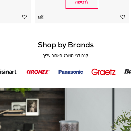
לרכישה
Shop by Brands
קנה לפי המותג האהוב עליך
category
category
category
category
name
name
name
name
la
Apex
Cuisinart
CHROMEX
sommelière
Digital
delongh
פה
kee
i
clea
(homepag
mi
o
page