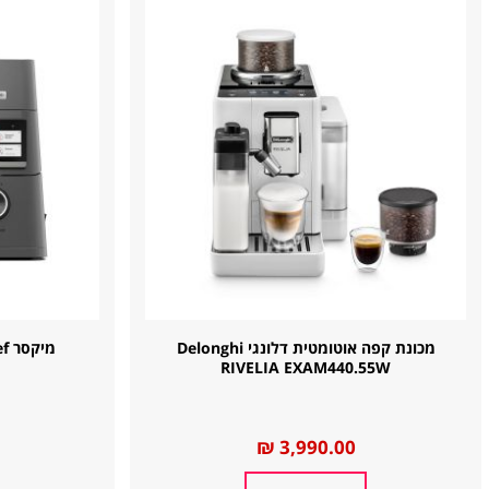
מכונת קפה אוטומטית דלונגי Delonghi
מי
RIVELIA EXAM440.55W
החל
3,990.00 ₪
מ