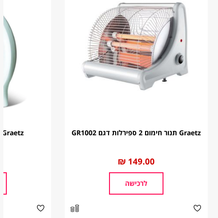
ישובים וכפרים.
* עד 14 ימי עסקים עבור ישובים דרומיים לבאר שבע, אזור אילת
והערבה, ים המלח, קדש ברנע וישובים סובב ישע וסובב ירושלים.
* במקרים בהם האספקה הינה מעבר לקו הירוק עד 14 ימי עסקים.
איסוף עצמי
עד 7 ימי עסקים
חינם
ברימאג סנטר – חולון הבנאי 12 , חולון טלפונים 03-
Graetz תנור חימום 2 ספירלות דגם GR1002
Graetz מפזר חום דגם GR851
6530205 שעות פתיחה א'-ה' 9:00-16:00, ו' סגור
ברימאג סנטר – חיפה מרקוני 16 , מפרץ חיפה טלפונים 03-
6530206/ פקס 04-8492944 שעות פתיחה א'-ה' 8:00-16:00,
החל
149.00 ₪
מ
ו' 8:00-12:00
לרכישה
המשלוח מגיע עם שליח שמוביל עד הבית.
הזמינו בבטחון! אנחנו מבינים שקניה מהאינטרנט לפעמים אינה תואמת
את הציפיה ולכן אנחנו מקבלים החזרות!