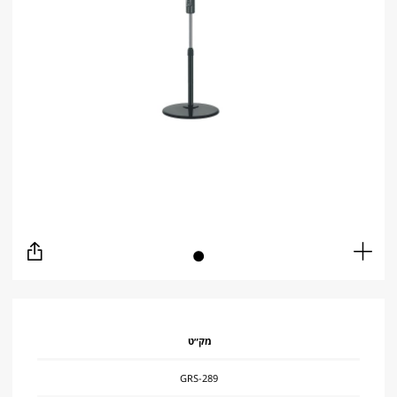
שתף
Full
screen
מק״ט
GRS-289