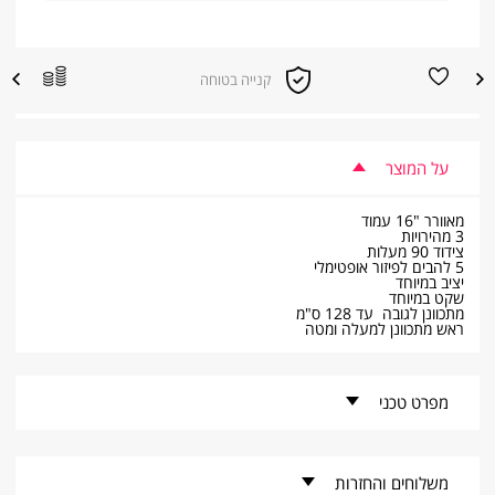
הוספה
הוספה
קנייה בטוחה
|
למועדפים
להשוואת
קנייה
מוצרים
בטוחה
|
sale
supporters
על המוצר
(product
page)
(8)
מאוורר "16 עמוד
3 מהירויות
צידוד 90 מעלות
5 להבים לפיזור אופטימלי
יציב במיוחד
שקט במיוחד
מתכוונן לגובה עד 128 ס"מ
ראש מתכוונן למעלה ומטה
מפרט טכני
קוד פריט -
GRS-289
משלוחים והחזרות
מותג -
Graetz