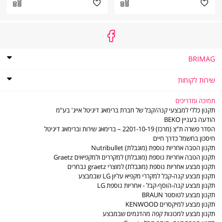
BRIMAG
אודות
BRIMAG
תקנון
שירות לקוחות
תקנון מועדון הלקוחות של ברימאג
שירות
שירות לקוחות
לקוחות
מדיניות פרטיות
שאלות ותשובות
תמיכה ומדריכים
דוח פומבי לשנת 2021 לפי חוק שכר שווה לעובדת ולעובד
מדיניות החזרות והחלפות
תקנון כללי למבצעי קנה/קבל של חברת ברימאג דיגיטל אייג' בע"מ
דוח פומבי לשנת 2022 לפי חוק שכר שווה לעובדת ולעובד
משלוחים
הודעה בעניין BEKO
תו אמון הציבור
סניפים - נקודות שירות
הסדר פשרה ת"צ (מרכז) 2201-10-19 – ברימאג שירות וברימאג דיגיטל
דוח פומבי לשנת 2023 לפי חוק שכר שווה לעובדת ולעובד
LG משווקים מורשים
חיסכון בחשמל כדרך חיים
דוח פומבי לשנת 2024 לפי חוק שכר שווה לעובדת ולעובד
משווקים מורשים - מוצרים קטנים
תקנון הטבה אחריות נוספת (מוגבלת) Nutribullet
דוח פומבי לשנת 2025 לפי חוק שכר שווה לעובדת ולעובד
תעודות אחריות
תקנון הטבה אחריות נוספת (מוגבלת) למקררים ולמקפיאים Graetz
הסדר פשרה ב- ת"צ (מרכז) 2201-10-19
חוברות הפעלה
תקנון מבצע אחריות נוספת (מוגבלת) למוצרי graetz נבחרים
מדיניות פינוי פסולת ציוד חשמלי ואלקטרוני
ביטול עסקה
תקנון מבצע קנה-קבל למקררי מקפיא עליון LG שבמבצע
צור קשר
תקנון מבצע קנה-הוסף-קבל - אחריות נוספת LG
תקנון מבצע לטוסטר BRAUN
תקנון מבצע למיקסרים KENWOOD
תקנון מבצע למכונות קפה מהדגמים שבמבצע