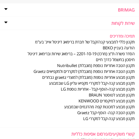
BRIMAG
אודות
BRIMAG
תקנון
שירות לקוחות
תקנון מועדון הלקוחות של ברימאג
שירות
שירות לקוחות
לקוחות
מדיניות פרטיות
שאלות ותשובות
תמיכה ומדריכים
דוח פומבי לשנת 2021 לפי חוק שכר שווה לעובדת ולעובד
מדיניות החזרות והחלפות
תקנון כללי למבצעי קנה/קבל של חברת ברימאג דיגיטל אייג' בע"מ
דוח פומבי לשנת 2022 לפי חוק שכר שווה לעובדת ולעובד
משלוחים
הודעה בעניין BEKO
תו אמון הציבור
סניפים - נקודות שירות
הסדר פשרה ת"צ (מרכז) 2201-10-19 – ברימאג שירות וברימאג דיגיטל
דוח פומבי לשנת 2023 לפי חוק שכר שווה לעובדת ולעובד
LG משווקים מורשים
חיסכון בחשמל כדרך חיים
דוח פומבי לשנת 2024 לפי חוק שכר שווה לעובדת ולעובד
משווקים מורשים - מוצרים קטנים
תקנון הטבה אחריות נוספת (מוגבלת) Nutribullet
דוח פומבי לשנת 2025 לפי חוק שכר שווה לעובדת ולעובד
תעודות אחריות
תקנון הטבה אחריות נוספת (מוגבלת) למקררים ולמקפיאים Graetz
הסדר פשרה ב- ת"צ (מרכז) 2201-10-19
חוברות הפעלה
תקנון מבצע אחריות נוספת (מוגבלת) למוצרי graetz נבחרים
מדיניות פינוי פסולת ציוד חשמלי ואלקטרוני
ביטול עסקה
תקנון מבצע קנה-קבל למקררי מקפיא עליון LG שבמבצע
צור קשר
תקנון מבצע קנה-הוסף-קבל - אחריות נוספת LG
תקנון מבצע לטוסטר BRAUN
תקנון מבצע למיקסרים KENWOOD
תקנון מבצע למכונות קפה מהדגמים שבמבצע
תקנון הטבה קנה- הוסף-קבל Graetz
תקנון מבצע קנה-קבל למקררי LG
קשרי משקיעים/פרסום אסיפות כלליות