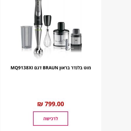
מוט בלנדר בראון BRAUN דגם MQ9138XI
החל
799.00 ₪
מ
לרכישה