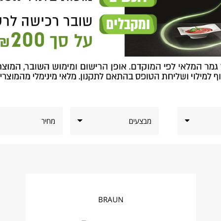
שובר
רכישה
לרשת
GOLF&CO
על
סך
200
ש"ח
במתנה
מבצעים
מחיר
BRAUN