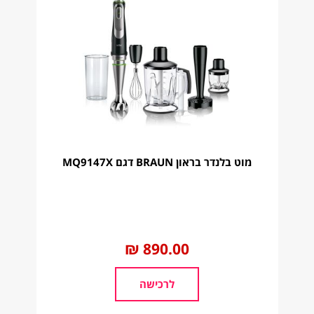
מוט בלנדר בראון BRAUN דגם MQ9147X
החל
890.00 ₪
מ
לרכישה