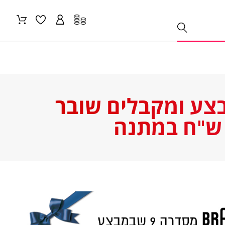
 בלנדר BRAUN סדרה 9 שבמבצע ומקבלים שובר