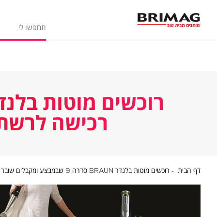
רכישה לרשת GOLF&CO על סך 200 ש"ח במ
דף
דף הבית
רוכשים מוטות בלנדר BRAUN סדרה 9 שבמבצע ומקבלים שובר רכישה לרשת GOLF&CO על סך 200 ש"ח במתנה
הבית