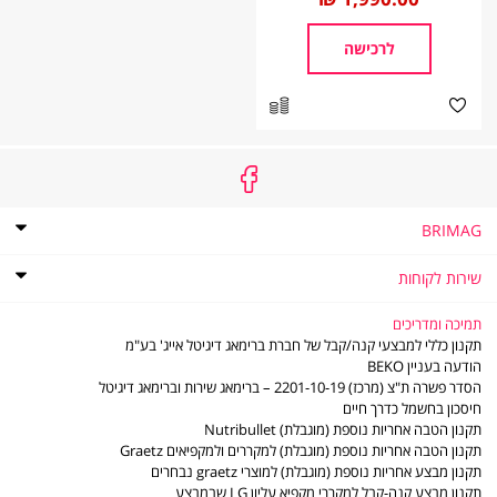
מ
לרכישה
BRIMAG
אודות
BRIMAG
תקנון
שירות לקוחות
תקנון מועדון הלקוחות של ברימאג
שירות
שירות לקוחות
לקוחות
מדיניות פרטיות
שאלות ותשובות
תמיכה ומדריכים
דוח פומבי לשנת 2021 לפי חוק שכר שווה לעובדת ולעובד
מדיניות החזרות והחלפות
תקנון כללי למבצעי קנה/קבל של חברת ברימאג דיגיטל אייג' בע"מ
דוח פומבי לשנת 2022 לפי חוק שכר שווה לעובדת ולעובד
משלוחים
הודעה בעניין BEKO
תו אמון הציבור
סניפים - נקודות שירות
הסדר פשרה ת"צ (מרכז) 2201-10-19 – ברימאג שירות וברימאג דיגיטל
דוח פומבי לשנת 2023 לפי חוק שכר שווה לעובדת ולעובד
LG משווקים מורשים
חיסכון בחשמל כדרך חיים
דוח פומבי לשנת 2024 לפי חוק שכר שווה לעובדת ולעובד
משווקים מורשים - מוצרים קטנים
תקנון הטבה אחריות נוספת (מוגבלת) Nutribullet
דוח פומבי לשנת 2025 לפי חוק שכר שווה לעובדת ולעובד
תעודות אחריות
תקנון הטבה אחריות נוספת (מוגבלת) למקררים ולמקפיאים Graetz
הסדר פשרה ב- ת"צ (מרכז) 2201-10-19
חוברות הפעלה
תקנון מבצע אחריות נוספת (מוגבלת) למוצרי graetz נבחרים
מדיניות פינוי פסולת ציוד חשמלי ואלקטרוני
ביטול עסקה
תקנון מבצע קנה-קבל למקררי מקפיא עליון LG שבמבצע