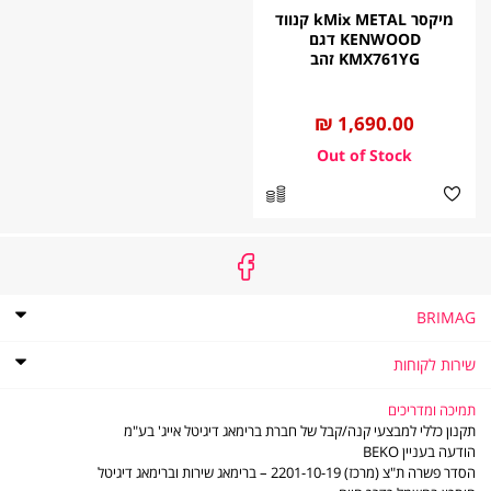
מיקסר kMix METAL קנווד
KENWOOD דגם
KMX761YG זהב
החל
1,690.00 ₪
מ
BRIMAG
אודות
BRIMAG
תקנון
שירות לקוחות
תקנון מועדון הלקוחות של ברימאג
שירות
שירות לקוחות
לקוחות
מדיניות פרטיות
שאלות ותשובות
תמיכה ומדריכים
דוח פומבי לשנת 2021 לפי חוק שכר שווה לעובדת ולעובד
מדיניות החזרות והחלפות
תקנון כללי למבצעי קנה/קבל של חברת ברימאג דיגיטל אייג' בע"מ
דוח פומבי לשנת 2022 לפי חוק שכר שווה לעובדת ולעובד
משלוחים
הודעה בעניין BEKO
תו אמון הציבור
סניפים - נקודות שירות
הסדר פשרה ת"צ (מרכז) 2201-10-19 – ברימאג שירות וברימאג דיגיטל
דוח פומבי לשנת 2023 לפי חוק שכר שווה לעובדת ולעובד
LG משווקים מורשים