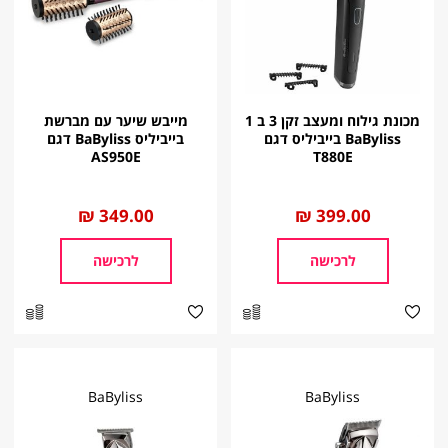
מכונת גילוח ומעצב זקן 3 ב 1
מייבש שיער עם מברשת
BaByliss בייביליס דגם
בייביליס BaByliss דגם
AS950E
T880E
החל
399.00 ₪
החל
349.00 ₪
מ
מ
לרכישה
לרכישה
BaByliss
BaByliss