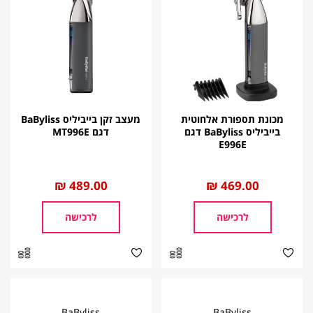
מכונת תספורת אלחוטית
מעצב זקן בייביליס BaByliss
בייביליס BaByliss דגם
דגם MT996E
E996E
החל
469.00 ₪
החל
489.00 ₪
מ
מ
לרכישה
לרכישה
BaByliss
BaByliss