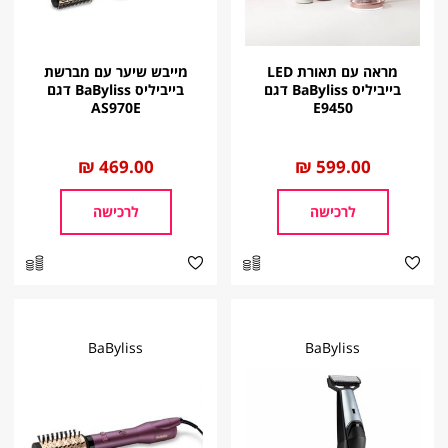
מראה עם תאורת LED
מייבש שיער עם מברשת
בייביליס BaByliss דגם
בייביליס BaByliss דגם
AS970E
E9450
החל
599.00 ₪
החל
469.00 ₪
מ
מ
לרכישה
לרכישה
BaByliss
BaByliss