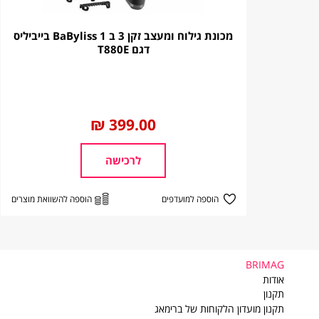
מכונת גילוח ומעצב זקן 3 ב 1 BaByliss בייביליס
דגם T880E
החל
399.00 ₪
מ
לרכישה
הוספה למועדפים
הוספה להשוואת מוצרים
BRIMAG
BRIMAG
אודות
תקנון
תקנון מועדון הלקוחות של ברימאג