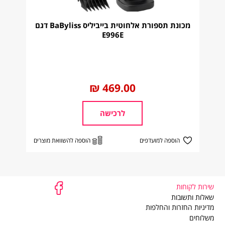
מכונת תספורת אלחוטית בייביליס BaByliss דגם
E996E
החל
469.00 ₪
מ
לרכישה
הוספה למועדפים
הוספה להשוואת מוצרים
שירות לקוחות
שירות
שאלות ותשובות
לקוחות
מדיניות החזרות והחלפות
משלוחים