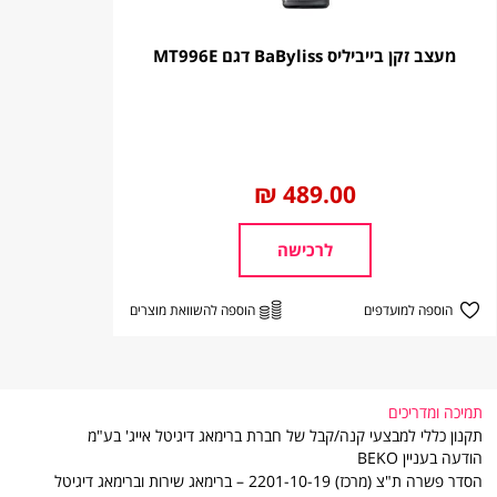
מעצב זקן בייביליס BaByliss דגם MT996E
החל
489.00 ₪
מ
לרכישה
הוספה למועדפים
הוספה להשוואת מוצרים
תמיכה ומדריכים
תקנון כללי למבצעי קנה/קבל של חברת ברימאג דיגיטל אייג' בע"מ
הודעה בעניין BEKO
הסדר פשרה ת"צ (מרכז) 2201-10-19 – ברימאג שירות וברימאג דיגיטל