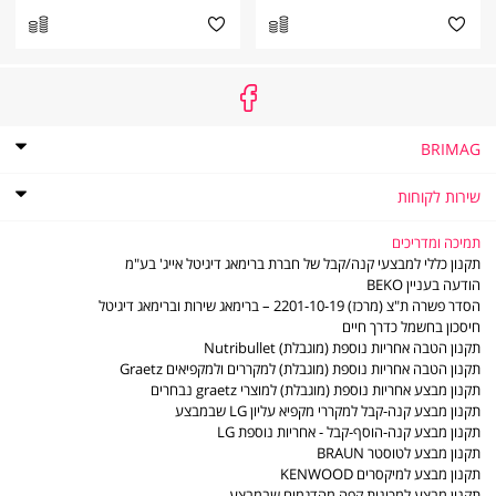
BRIMAG
אודות
BRIMAG
תקנון
שירות לקוחות
תקנון מועדון הלקוחות של ברימאג
שירות
שירות לקוחות
לקוחות
מדיניות פרטיות
שאלות ותשובות
תמיכה ומדריכים
דוח פומבי לשנת 2021 לפי חוק שכר שווה לעובדת ולעובד
מדיניות החזרות והחלפות
תקנון כללי למבצעי קנה/קבל של חברת ברימאג דיגיטל אייג' בע"מ
דוח פומבי לשנת 2022 לפי חוק שכר שווה לעובדת ולעובד
משלוחים
הודעה בעניין BEKO
תו אמון הציבור
סניפים - נקודות שירות
הסדר פשרה ת"צ (מרכז) 2201-10-19 – ברימאג שירות וברימאג דיגיטל
דוח פומבי לשנת 2023 לפי חוק שכר שווה לעובדת ולעובד
LG משווקים מורשים
חיסכון בחשמל כדרך חיים
דוח פומבי לשנת 2024 לפי חוק שכר שווה לעובדת ולעובד
משווקים מורשים - מוצרים קטנים
תקנון הטבה אחריות נוספת (מוגבלת) Nutribullet
דוח פומבי לשנת 2025 לפי חוק שכר שווה לעובדת ולעובד
תעודות אחריות
תקנון הטבה אחריות נוספת (מוגבלת) למקררים ולמקפיאים Graetz
הסדר פשרה ב- ת"צ (מרכז) 2201-10-19
חוברות הפעלה
תקנון מבצע אחריות נוספת (מוגבלת) למוצרי graetz נבחרים
מדיניות פינוי פסולת ציוד חשמלי ואלקטרוני
ביטול עסקה
תקנון מבצע קנה-קבל למקררי מקפיא עליון LG שבמבצע
צור קשר
תקנון מבצע קנה-הוסף-קבל - אחריות נוספת LG
תקנון מבצע לטוסטר BRAUN
תקנון מבצע למיקסרים KENWOOD
תקנון מבצע למכונות קפה מהדגמים שבמבצע