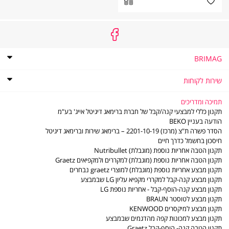
BRIMAG
אודות
BRIMAG
תקנון
שירות לקוחות
תקנון מועדון הלקוחות של ברימאג
שירות
שירות לקוחות
לקוחות
מדיניות פרטיות
שאלות ותשובות
תמיכה ומדריכים
דוח פומבי לשנת 2021 לפי חוק שכר שווה לעובדת ולעובד
מדיניות החזרות והחלפות
תקנון כללי למבצעי קנה/קבל של חברת ברימאג דיגיטל אייג' בע"מ
דוח פומבי לשנת 2022 לפי חוק שכר שווה לעובדת ולעובד
משלוחים
הודעה בעניין BEKO
תו אמון הציבור
סניפים - נקודות שירות
הסדר פשרה ת"צ (מרכז) 2201-10-19 – ברימאג שירות וברימאג דיגיטל
דוח פומבי לשנת 2023 לפי חוק שכר שווה לעובדת ולעובד
LG משווקים מורשים
חיסכון בחשמל כדרך חיים
דוח פומבי לשנת 2024 לפי חוק שכר שווה לעובדת ולעובד
משווקים מורשים - מוצרים קטנים
תקנון הטבה אחריות נוספת (מוגבלת) Nutribullet
דוח פומבי לשנת 2025 לפי חוק שכר שווה לעובדת ולעובד
תעודות אחריות
תקנון הטבה אחריות נוספת (מוגבלת) למקררים ולמקפיאים Graetz
הסדר פשרה ב- ת"צ (מרכז) 2201-10-19
חוברות הפעלה
תקנון מבצע אחריות נוספת (מוגבלת) למוצרי graetz נבחרים
מדיניות פינוי פסולת ציוד חשמלי ואלקטרוני
ביטול עסקה
תקנון מבצע קנה-קבל למקררי מקפיא עליון LG שבמבצע
צור קשר
תקנון מבצע קנה-הוסף-קבל - אחריות נוספת LG
תקנון מבצע לטוסטר BRAUN
תקנון מבצע למיקסרים KENWOOD
תקנון מבצע למכונות קפה מהדגמים שבמבצע
תקנון הטבה קנה- הוסף-קבל Graetz