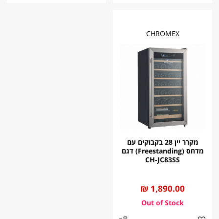
CHROMEX
מקרר ‬יין 28 בקבוקים ‬עם
‬מדחס ‬(Freestanding) דגם
CH-JC83SS
החל
1,890.00 ₪
מ