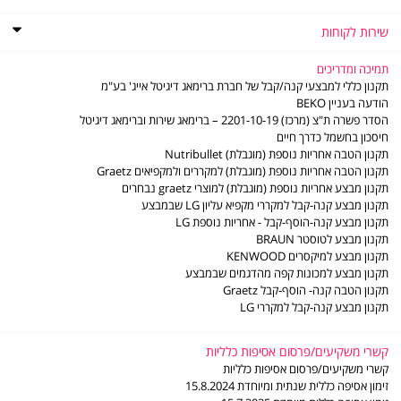
אודות
BRIMAG
תקנון
שירות לקוחות
תקנון מועדון הלקוחות של ברימאג
שירות
שירות לקוחות
לקוחות
מדיניות פרטיות
שאלות ותשובות
תמיכה ומדריכים
דוח פומבי לשנת 2021 לפי חוק שכר שווה לעובדת ולעובד
מדיניות החזרות והחלפות
תקנון כללי למבצעי קנה/קבל של חברת ברימאג דיגיטל אייג' בע"מ
דוח פומבי לשנת 2022 לפי חוק שכר שווה לעובדת ולעובד
משלוחים
הודעה בעניין BEKO
תו אמון הציבור
סניפים - נקודות שירות
הסדר פשרה ת"צ (מרכז) 2201-10-19 – ברימאג שירות וברימאג דיגיטל
דוח פומבי לשנת 2023 לפי חוק שכר שווה לעובדת ולעובד
LG משווקים מורשים
חיסכון בחשמל כדרך חיים
דוח פומבי לשנת 2024 לפי חוק שכר שווה לעובדת ולעובד
משווקים מורשים - מוצרים קטנים
תקנון הטבה אחריות נוספת (מוגבלת) Nutribullet
דוח פומבי לשנת 2025 לפי חוק שכר שווה לעובדת ולעובד
תעודות אחריות
תקנון הטבה אחריות נוספת (מוגבלת) למקררים ולמקפיאים Graetz
הסדר פשרה ב- ת"צ (מרכז) 2201-10-19
חוברות הפעלה
תקנון מבצע אחריות נוספת (מוגבלת) למוצרי graetz נבחרים
מדיניות פינוי פסולת ציוד חשמלי ואלקטרוני
ביטול עסקה
תקנון מבצע קנה-קבל למקררי מקפיא עליון LG שבמבצע
צור קשר
תקנון מבצע קנה-הוסף-קבל - אחריות נוספת LG
תקנון מבצע לטוסטר BRAUN
תקנון מבצע למיקסרים KENWOOD
תקנון מבצע למכונות קפה מהדגמים שבמבצע
תקנון הטבה קנה- הוסף-קבל Graetz
תקנון מבצע קנה-קבל למקררי LG
קשרי משקיעים/פרסום אסיפות כלליות
קשרי משקיעים/פרסום אסיפות כלליות
זימון אסיפה כללית שנתית ומיוחדת 15.8.2024