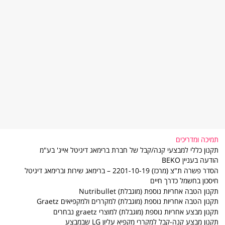
תמיכה ומדריכים
תקנון כללי למבצעי קנה/קבל של חברת ברימאג דיגיטל אייג' בע"מ
הודעה בעניין BEKO
הסדר פשרה ת"צ (מרכז) 2201-10-19 – ברימאג שירות וברימאג דיגיטל
חיסכון בחשמל כדרך חיים
תקנון הטבה אחריות נוספת (מוגבלת) Nutribullet
תקנון הטבה אחריות נוספת (מוגבלת) למקררים ולמקפיאים Graetz
תקנון מבצע אחריות נוספת (מוגבלת) למוצרי graetz נבחרים
תקנון מבצע קנה-קבל למקררי מקפיא עליון LG שבמבצע