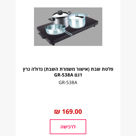
פלטת שבת (אישור משמרת השבת) גדולה גרץ
דגם GR-538A
GR-538A
החל
169.00 ₪
מ
לרכישה