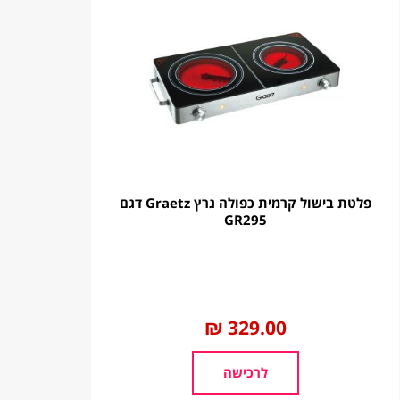
פלטת בישול קרמית כפולה גרץ Graetz דגם
GR295
החל
329.00 ₪
מ
לרכישה