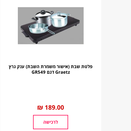
פלטת שבת (אישור משמרת השבת) ענק גרץ
Graetz דגם GR549
החל
189.00 ₪
מ
לרכישה