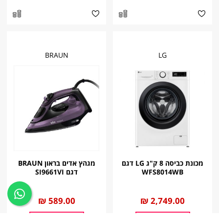
BRAUN
LG
מכונת כביסה 8 ק"ג LG דגם
מגהץ אדים בראון BRAUN
WFS8014WB
דגם SI9661VI
החל
2,749.00 ₪
החל
589.00 ₪
מ
מ