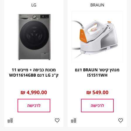
LG
BRAUN
מגהץ קיטור BRAUN דגם
מכונת כביסה + מייבש 11
IS1511WH
ק"ג LG דגם WD11614GBB
החל
549.00 ₪
החל
4,990.00 ₪
מ
מ
לרכישה
לרכישה