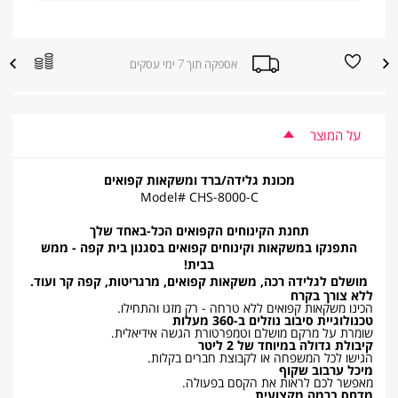
הוספה
הוספה
אספקה תוך 7 ימי עסקים
|
למועדפים
להשוואת
אספקה
מוצרים
תוך
7
ימי
עסקים
על המוצר
|
sale
supporters
מכונת גלידה/ברד ומשקאות קפואים
(product
page)
Model# CHS-8000-C
(8)
תחנת הקינוחים הקפואים הכל-באחד שלך
התפנקו במשקאות וקינוחים קפואים בסגנון בית קפה - ממש
בבית
!
מושלם לגלידה רכה, משקאות קפואים, מרגריטות, קפה קר ועוד
.
ללא צורך בקרח
הכינו משקאות קפואים ללא טרחה - רק מזגו והתחילו.
טכנולוגיית סיבוב נוזלים ב-360 מעלות
שומרת על מרקם מושלם וטמפרטורת הגשה אידיאלית.
קיבולת גדולה במיוחד של 2 ליטר
הגישו לכל המשפחה או לקבוצת חברים בקלות.
מיכל ערבוב שקוף
מאפשר לכם לראות את הקסם בפעולה.
מדחס ברמה מקצועית