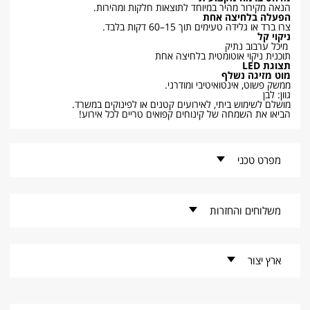
הנאה מקירור מהיר במיוחד לתוצאות חלקות ומהירות.
הפעלה בלחיצה אחת
צרו ברד או גלידה טעימים תוך 15–60 דקות בלבד.
ניקוי קל
מיכל ערבוב נתיק
תוכנית ניקוי אוטומטית בלחיצה אחת
תצוגת
LED
מוט מזיגה נשלף
ממשק פשוט, אינטואיטיבי ומודרני.
גוון: לבן
מושלם לשימוש ביתי, לאירועים קטנים או לפינוקים במשרד.
הביאו את השמחה של קינוחים קפואים טריים לכל אירוע!
מפרט טכני
קוד פריט -
CHS-8000-C
משלוחים והחזרות
מותג -
CHROMEX
זמני אספקה למוצרים קטנים
ארץ יצור
* זמן האספקה הנקוב מתייחס להזמנות שילקטו במערכות הספק עד
לשעה 11:00, במקרים בהם הזמנות יקלטו במערכות הספק לאחר
סין
השעה 11:00 ספירת ימי העסקים תחל רק ביום למחרת.