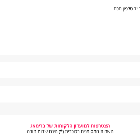
סקים תחל רק ביום למחרת.
הצטרפות למועדון הלקוחות של ברימאג
שישי, שבת ערבי חג וחול המועד.
השדות המסומנים בכוכבית (*) הינם שדות חובה
מי החג.
*