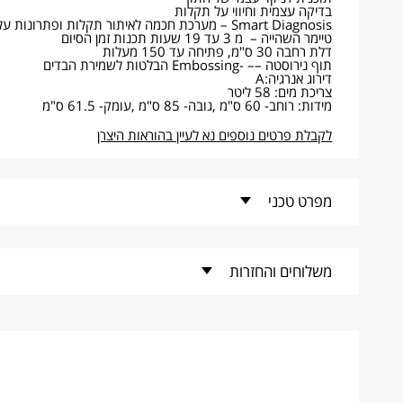
בדיקה עצמית וחיווי על תקלות
Smart Diagnosis – מערכת חכמה לאיתור תקלות ופתרונות על יד טלפון חכם
טיימר השהייה – מ 3 עד 19 שעות תכנות זמן הסיום
דלת רחבה 30 ס"מ, פתיחה עד 150 מעלות
תוף נירוסטה –– -Embossing הבלטות לשמירת הבדים
דירוג אנרגיה:A
צריכת מים: 58 ליטר
מידות: רוחב- 60 ס"מ ,גובה- 85 ס"מ ,עומק- 61.5 ס"מ
לקבלת פרטים נוספים נא לעיין בהוראות היצרן
מפרט טכני
קוד פריט -
WF13314GBC
משלוחים והחזרות
מותג -
LG
זמני אספקה למוצרים קטנים
* זמן האספקה הנקוב מתייחס להזמנות שילקטו במערכות הספק עד לשעה 11:00, במקרים בהם הזמנות יקלטו במערכות הספק לאחר השעה 11:00 ספירת ימי הע
* ימי עסקים הינם ימי חול, כלומר ראשון עד חמישי ואינם כוללים 
* יש לשים לב כי בתקופות חגים מועד האספקה יתעכב בהתאם לי