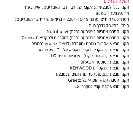
תמיכה ומדריכים
אספקת מקרר /מקפיא לקומה נוספת בבית
תקנון כללי למבצעי קנה/קבל של חברת ברימאג דיגיטל אייג' בע"מ
לקוח "בית פרטי" חיוב 80 ₪ לקומה.
הודעה בעניין BEKO
הסדר פשרה ת"צ (מרכז) 2201-10-19 – ברימאג שירות וברימאג דיגיטל
פינוי מקרר/מקפיא מעל קומה שניה 80 ₪ לכל
חיסכון בחשמל כדרך חיים
קומה בכפוף "לנוהל פינוי פסולת ציוד חשמלי"
תקנון הטבה אחריות נוספת (מוגבלת) Nutribullet
פינוי מוצר לבן מעל קומה שניה 50 ₪ לכל
תקנון הטבה אחריות נוספת (מוגבלת) למקררים ולמקפיאים Graetz
קומה בכפוף "לנוהל פינוי פסולת ציוד חשמלי".
תקנון מבצע אחריות נוספת (מוגבלת) למוצרי graetz נבחרים
תקנון מבצע קנה-קבל למקררי מקפיא עליון LG שבמבצע
פירוקי דלתות מקרר /מקפיא 60 ₪ עבור כל
תקנון מבצע קנה-הוסף-קבל - אחריות נוספת LG
דלת באספקה והן בפינוי המקרר הישן .
תקנון מבצע לטוסטר BRAUN
תקנון מבצע למיקסרים KENWOOD
חיובי הובלה מיוחדים כוללים : כיריים ,מסכים ,
תקנון מבצע למכונות קפה מהדגמים שבמבצע
מזגנים , קולטים בקבוצת "המוצרים בלבנים"
תקנון הטבה קנה- הוסף-קבל Graetz
תקנון מבצע קנה-קבל למקררי LG
במידה וקיים מרחק הליכה העולה על 50 מטר
מכתובת האספקה של הצרכן בשל מגבלות
חניה למשאית (המוביל) יחוייב הלקוח כ 50 ₪
על כל 50 מטר אספקה .
במידה באספקה או בפינוי מקרר / מוצר לבן
קיים בבית פרטי למדרגות ספירלה ,זכוכית עץ,