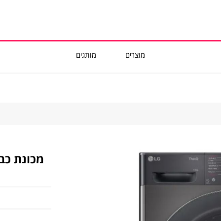
מוצרים
מותגים
WF
מכונת כביסה 13 ק"ג LG דג