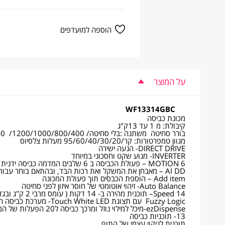
הוספה למועדפים
על המוצר
WF13314GBC
מכונת כביסה
קיבולת: מ 1 עד 13ק"ג
בורר סחיטה משתנה :בלי סחיטה/ 1200/1000/800/400/ 1400סל"ד
מגוון טמפרטורות: קר/95/60/40/30/20 מעלות צלסיוס
DIRECT DRIVE- הנעה ישירה
INVERTER- מנוע שקט וחסכוני במיוחד
6 MOTION – פעולת הכביסה ב 6 שלבים המדמה כביסה ידנית
AI DD – מאבחן את המשקל ואת רכות הבד, ובהתאם בוחר עבורו את תנועת הכיבוס המיטבית
Add item – הוספת הכבסים תוך פעולת המכונה
Auto Balance- זיהוי אוטומטי של חוסר איזון לפני סחיטה
Speed 14– תוכנית מהירה ב- 14 דקות ( עומס מרבי 2 ק"ג ובגדים עם מעט לכלוך)
Fuzzy Logic עם תצוגת Touch White LED- מערכת כביסה חכמה
ezDispense-מיכל למילוי נוזל ומרכך כביסה ל20 הפעלות של המכונה.
13- תוכניות כביסה
תוכנית לניקוי עצמי של התוף