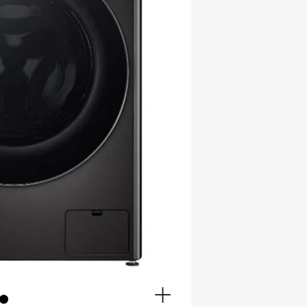
Full
screen