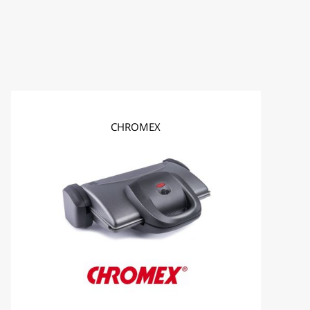
איסוף עצמי
עד 7 ימי עסקים
CHROMEX
המשלוח מגיע עם שליח שמוביל עד הבית.
הזמינו בבטחון! אנחנו מבינים שקניה מהאינטרנט לפעמים אינה ת
להחלפה והחזרות יש לפנות לשירות הלקוחות בכתובת המייל
.il
זמני אספקה למוצרים לבנים
* זמן האספקה הנקוב מתייחס להזמנות שיקלטו במערכות הספק עד לשעה 11:00, במקרים בהם הזמנות יקלטו במערכות הספק לאחר השעה 11:00 ספירת ימי הע
* ימי עסקים הינם ימי חול, כלומר ראשון עד חמישי ואינם כוללים 
* יש לשים לב כי בתקופות החגים מועד האספקה יתעכב בהתאם 