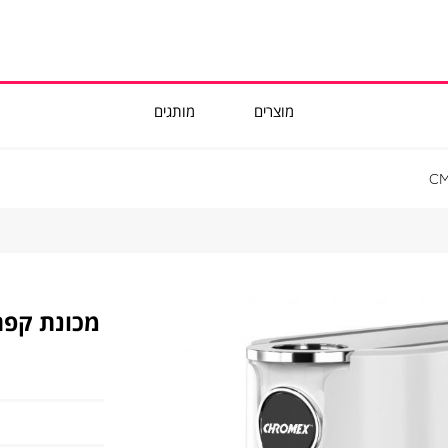
מוצרים
מותגים
מכונת
קפה
קפסולות
תואם
נספרסו
CHROMEX
דגם
CM-
501