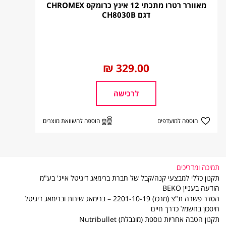
מאוורר רטרו מתכתי 12 אינץ כרומקס CHROMEX
דגם CH8030B
פירוט
אספקת מקרר / מקפיא מעל קומה שלישית
,חיוב כל קומה 80 ₪ .
החל
329.00 ₪
אספקת מוצר לבן מעל קומה שלישית , חיוב כל
מ
קומה 50 ₪ .
לרכישה
אספקת מוצר לבן לקומה נוספת בבית הלקוח
"בית פרטי "חיוב 50 ₪ לקומה.
הוספה למועדפים
הוספה להשוואת מוצרים
אספקת מקרר /מקפיא לקומה נוספת בבית
לקוח "בית פרטי" חיוב 80 ₪ לקומה.
פינוי מקרר/מקפיא מעל קומה שניה 80 ₪ לכל
קומה בכפוף "לנוהל פינוי פסולת ציוד חשמלי"
תמיכה ומדריכים
פינוי מוצר לבן מעל קומה שניה 50 ₪ לכל
תקנון כללי למבצעי קנה/קבל של חברת ברימאג דיגיטל אייג' בע"מ
קומה בכפוף "לנוהל פינוי פסולת ציוד חשמלי".
הודעה בעניין BEKO
הסדר פשרה ת"צ (מרכז) 2201-10-19 – ברימאג שירות וברימאג דיגיטל
פירוקי דלתות מקרר /מקפיא 60 ₪ עבור כל
חיסכון בחשמל כדרך חיים
דלת באספקה והן בפינוי המקרר הישן .
תקנון הטבה אחריות נוספת (מוגבלת) Nutribullet