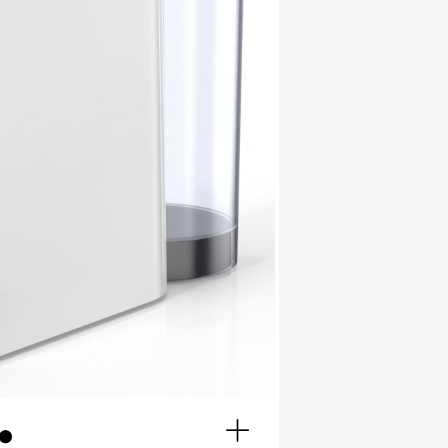
Full
screen