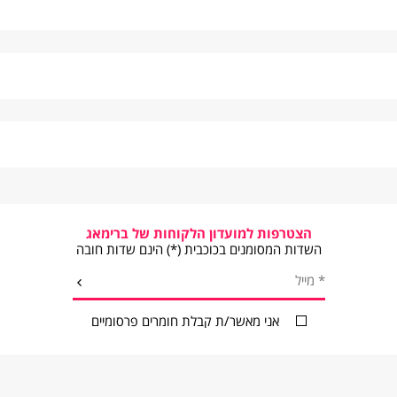
סקים תחל רק ביום למחרת.
שישי, שבת ערבי חג וחול המועד.
מי החג.
הצטרפות למועדון הלקוחות של ברימאג
השדות המסומנים בכוכבית (*) הינם שדות חובה
קה
עלות משלוח
*
מייל
שלחו
כמפורט באתר
אני מאשר/ת קבלת חומרים פרסומיים