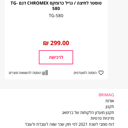
טוסטר לחיצה / גריל כרומקס CHROMEX דגם TG-
580
שיטת משלוח
זמן אספ
TG-580
שליח עד הבית
עד 7 ימי עסקים
החל
299.00 ₪
מ
לרכישה
הוספה למועדפים
הוספה להשוואת מוצרים
BRIMAG
BRIMAG
אודות
תקנון
תקנון מועדון הלקוחות של ברימאג
מדיניות פרטיות
דוח פומבי לשנת 2021 לפי חוק שכר שווה לעובדת ולעובד