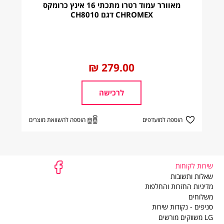
מאוורר עמוד רטרו מתכתי 16 אינץ כרומקס
CHROMEX דגם CH8010
קה
עלות משלוח
כמפורט באתר
החל
279.00 ₪
מ
לרכישה
הוספה למועדפים
הוספה להשוואת מוצרים
שירות לקוחות
שירות
שאלות ותשובות
לקוחות
מדיניות החזרות והחלפות
משלוחים
סניפים - נקודות שירות
LG משווקים מורשים