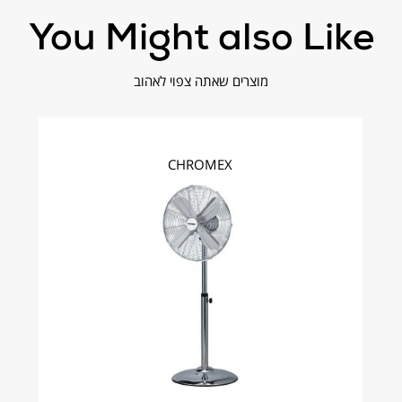
You Might also Like
מוצרים שאתה צפוי לאהוב
חינם
CHROMEX
ואמת את הציפיה ולכן אנחנו מקבלים החזרות!
.
Main@brimag-service.co
סקים תחל רק ביום למחרת.
שישי, שבת, חגים, ערבי חג וחול המועד.
לימי החג.