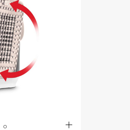
Full
screen