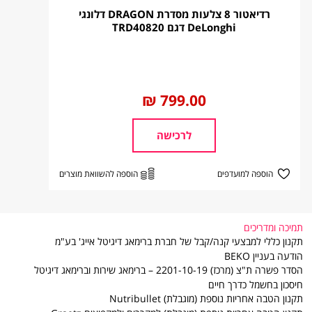
רדיאטור 8 צלעות מסדרת DRAGON דלונגי
DeLonghi דגם TRD40820
פירוט
החל
799.00 ₪
מ
אספקת מקרר / מקפיא מעל קומה שלישית
לרכישה
,חיוב כל קומה 80 ₪ .
אספקת מוצר לבן מעל קומה שלישית , חיוב כל
קומה 50 ₪ .
הוספה למועדפים
הוספה להשוואת מוצרים
אספקת מוצר לבן לקומה נוספת בבית הלקוח
"בית פרטי "חיוב 50 ₪ לקומה.
תמיכה ומדריכים
אספקת מקרר /מקפיא לקומה נוספת בבית
תקנון כללי למבצעי קנה/קבל של חברת ברימאג דיגיטל אייג' בע"מ
לקוח "בית פרטי" חיוב 80 ₪ לקומה.
הודעה בעניין BEKO
הסדר פשרה ת"צ (מרכז) 2201-10-19 – ברימאג שירות וברימאג דיגיטל
פינוי מקרר/מקפיא מעל קומה שניה 80 ₪ לכל
חיסכון בחשמל כדרך חיים
קומה בכפוף "לנוהל פינוי פסולת ציוד חשמלי"
תקנון הטבה אחריות נוספת (מוגבלת) Nutribullet
פינוי מוצר לבן מעל קומה שניה 50 ₪ לכל