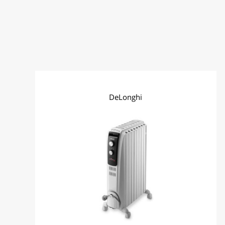
* 7 ימי עסקים לישובים כגון רמת הגולן,
מושבים, קיבוצים, מצפים, ישובים וכפרים.
* עד 14 ימי עסקים עבור ישובים דרומיים לבאר
שבע, אזור אילת והערבה, ים המלח, קדש ברנע
וישובים סובב ישע וסובב ירושלים.
* במקרים בהם האספקה הינה מעבר לקו
הירוק עד 14 ימי עסקים.
ברימאג סנטר – חולון הבנאי 12 , חולון טלפונים
DeLonghi
03-6530205 שעות פתיחה א'-ה' 9:00-
16:00, ו' סגור
ברימאג סנטר – חיפה מרקוני 16 , מפרץ חיפה
טלפונים 03-6530206/ פקס 04-8492944
שעות פתיחה א'-ה' 8:00-16:00, ו' 8:00-
12:00