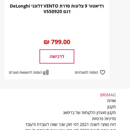
רדיאטור 9 צלעות סדרת VENTO דלונגי DeLonghi
* זמן האספקה הנקוב מתייחס להזמנות שיקלטו במערכות הספק עד לשעה 11:00, במקרים בהם הזמנות יקלטו במערכות הספק לאחר השעה 11:00 ספירת ימי הע
דגם V550920
* ימי עסקים הינם ימי חול, כלומר ראשון עד חמישי ואינם כוללים 
* יש לשים לב כי בתקופות החגים מועד האספקה יתעכב בהתאם 
שיטת משלוח
זמן אספ
החל
799.00 ₪
מ
שליח עד הבית
עד 7 ימי עסקים
לרכישה
הוספה למועדפים
הוספה להשוואת מוצרים
BRIMAG
BRIMAG
אודות
תקנון
תקנון מועדון הלקוחות של ברימאג
מדיניות פרטיות
דוח פומבי לשנת 2021 לפי חוק שכר שווה לעובדת ולעובד