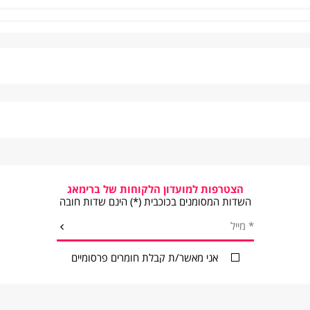
 למוצרי
סקים תחל רק ביום למחרת.
הצטרפות למועדון הלקוחות של ברימאג
שישי, שבת ערבי חג וחול המועד.
השדות המסומנים בכוכבית (*) הינם שדות חובה
מי החג.
*
מייל
שלחו
קה
עלות משלוח
אני מאשר/ת קבלת חומרים פרסומיים
כמפורט באתר