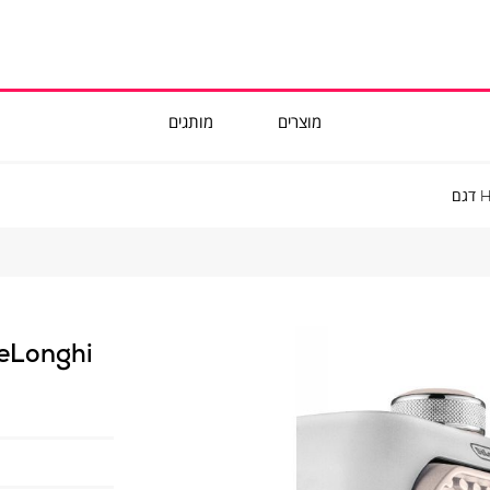
מוצרים
מותגים
DeLonghi
מפזר
חום
קומפקטי
שולחני
ואישי
HFX10B03.PK
דגם