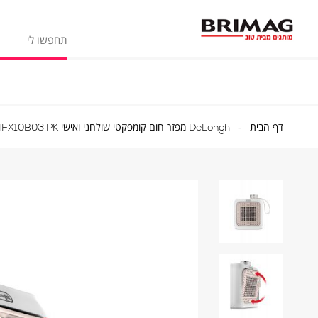
דף
דף הבית
DeLonghi מפזר חום קומפקטי שולחני ואישי HFX10B03.PK דגם
הבית