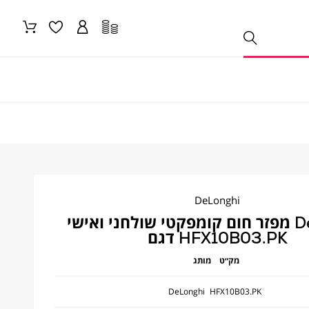
DeLonghi
DeLonghi מפזר חום קומפקטי שולחני ואישי
HFX10B03.PK דגם
מק״ט
מותג
DeLonghi
HFX10B03.PK