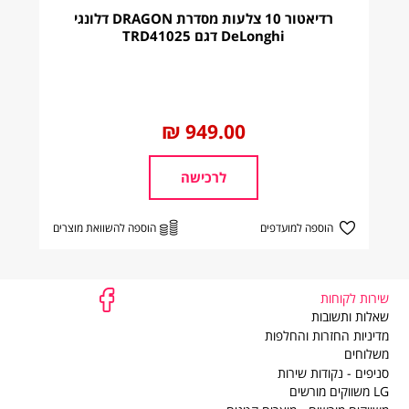
רדיאטור 10 צלעות מסדרת DRAGON דלונגי
סקים תחל רק ביום למחרת.
DeLonghi דגם TRD41025
שישי, שבת, חגים, ערבי חג וחול המועד.
לימי החג.
קה
עלות משלוח
החל
949.00 ₪
מ
כמפורט באתר
לרכישה
הוספה למועדפים
הוספה להשוואת מוצרים
שירות לקוחות
שירות
שאלות ותשובות
לקוחות
מדיניות החזרות והחלפות
משלוחים
סניפים - נקודות שירות
LG משווקים מורשים