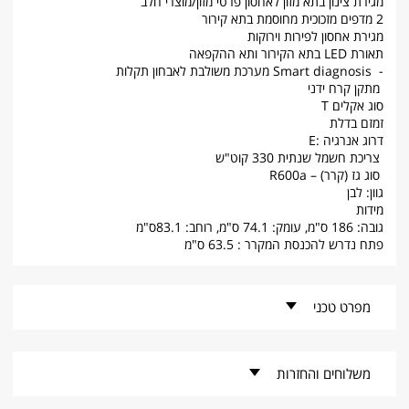
מגירת צינון בתא מזון לאחסון פרטי מזון/מוצרי חלב
2 מדפים מזכוכית מחוסמת בתא קירור
מגירת אחסון לפירות וירוקות
תאורת LED בתא הקירור ותא ההקפאה
- Smart diagnosis מערכת משולבת לאבחון תקלות
מתקן קרח ידני
סוג אקלים T
זמזם בדלת
דרוג אנרגיה :E
צריכת חשמל שנתית 330 קוט"ש
סוג גז (קרר) – R600a
גוון: לבן
מידות
גובה: 186 ס"מ, עומק: 74.1 ס"מ, רוחב: 83.1ס"מ
פתח נדרש להכנסת המקרר : 63.5 ס"מ
מפרט טכני
קוד פריט -
מקרר מקפיא עליון LG דגם GR-T69L622W
משלוחים והחזרות
מותג -
LG