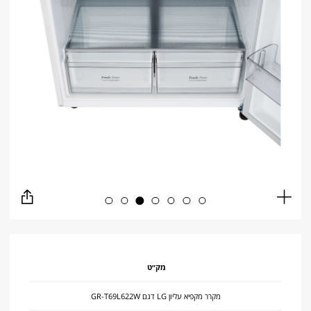
שתף
Full
screen
מק״ט
מקרר מקפיא עליון LG דגם GR-T69L622W