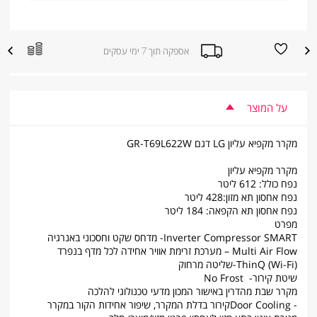
הוספה
הוספה
אספקה תוך 7 ימי עסקים
|
למועדפים
להשוואת
אספקה
מוצרים
תוך
7
ימי
עסקים
על המוצר
|
sale
supporters
מקרר מקפיא עליון LG דגם GR-T69L622W
(product
page)
(8)
מקרר מקפיא עליון
נפח כולל: 612 ליטר
נפח אחסון תא מזון:428 ליטר
נפח אחסון תא הקפאה: 184 ליטר
מפרט
Inverter Compressor SMART- מדחס שקט וחסכוני באנרגיה
Multi Air Flow – מערכת זרימת אוויר אחידה לכל מדף בנפרד
ThinQ (Wi-Fi)-שליטה מרחוק
שיטת קירור- No Frost
מקרר שבת מהדרין באישור המכון מדעי טכנולוגי להלכה
- Door Coolingקירור בדלת המקרר, שיפור אחידות הקור במקרר