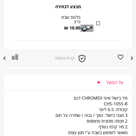
מבצע לבחירה
פלטת שבת
גרץ
10.00 ₪
הוספה
הוספה
קנייה בטוחה
|
למועדפים
להשוואת
קנייה
מוצרים
בטוחה
|
sale
supporters
על המוצר
(product
page)
(8)
סיר בישול איטי CHROMEX דגם
CHS-1055-B
קיבולת: 6.5 ליטר
3 מצבי בישול: נמוך / גבוה / שמירה על חום
2 מכסה מזכוכית מחוסמת
2 סיר קרמי נשלף
מאושר לשימוש בשבת ע"י מכון צומת