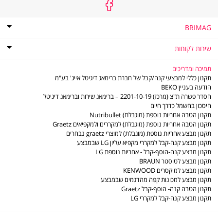
שליח עד הבית
BRIMAG
עד 7 ימי עסקים
אודות
BRIMAG
תקנון
שירות לקוחות
תקנון מועדון הלקוחות של ברימאג
כמפורט באתר
שירות
שירות לקוחות
לקוחות
מדיניות פרטיות
שאלות ותשובות
תמיכה ומדריכים
דוח פומבי לשנת 2021 לפי חוק שכר שווה לעובדת ולעובד
מדיניות החזרות והחלפות
* 7 ימי עסקים בערים מרכזיות (באר שבע ועד קריית
תקנון כללי למבצעי קנה/קבל של חברת ברימאג דיגיטל אייג' בע"מ
דוח פומבי לשנת 2022 לפי חוק שכר שווה לעובדת ולעובד
משלוחים
שמונה)
הודעה בעניין BEKO
תו אמון הציבור
סניפים - נקודות שירות
* 7 ימי עסקים לישובים כגון רמת הגולן, מושבים, קיבוצים, מצפים,
הסדר פשרה ת"צ (מרכז) 2201-10-19 – ברימאג שירות וברימאג דיגיטל
דוח פומבי לשנת 2023 לפי חוק שכר שווה לעובדת ולעובד
LG משווקים מורשים
ישובים וכפרים.
חיסכון בחשמל כדרך חיים
דוח פומבי לשנת 2024 לפי חוק שכר שווה לעובדת ולעובד
משווקים מורשים - מוצרים קטנים
* עד 14 ימי עסקים עבור ישובים דרומיים לבאר שבע, אזור אילת
תקנון הטבה אחריות נוספת (מוגבלת) Nutribullet
דוח פומבי לשנת 2025 לפי חוק שכר שווה לעובדת ולעובד
תעודות אחריות
והערבה, ים המלח, קדש ברנע וישובים סובב ישע וסובב ירושלים.
תקנון הטבה אחריות נוספת (מוגבלת) למקררים ולמקפיאים Graetz
הסדר פשרה ב- ת"צ (מרכז) 2201-10-19
חוברות הפעלה
* במקרים בהם האספקה הינה מעבר לקו הירוק עד 14 ימי עסקים.
תקנון מבצע אחריות נוספת (מוגבלת) למוצרי graetz נבחרים
מדיניות פינוי פסולת ציוד חשמלי ואלקטרוני
ביטול עסקה
תקנון מבצע קנה-קבל למקררי מקפיא עליון LG שבמבצע
צור קשר
תקנון מבצע קנה-הוסף-קבל - אחריות נוספת LG
תקנון מבצע לטוסטר BRAUN
איסוף עצמי
תקנון מבצע למיקסרים KENWOOD
תקנון מבצע למכונות קפה מהדגמים שבמבצע
עד 7 ימי עסקים
תקנון הטבה קנה- הוסף-קבל Graetz
תקנון מבצע קנה-קבל למקררי LG
חינם