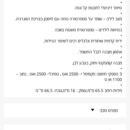
•
טיימר דיגיטלי לתכנות קל ונוח.
•
מצב לילה – שומר על טמפרטורה נוחה עם חיסכון בצריכת האנרגיה.
•
בטיחות לילדים – טמפרטורת משטח נמוכה
•
ידית קדמית ואחורית וגלגלים רכים לשיפור הניידות.
•
אחסון מובנה לכבל החשמל.
•
מבנה קומפקטי וחזק, בצבע לבן.
•
3 הספקי חימום: מקסימל י- 2500 ואט , נומינלי- 2500 ואט , נמוך –
1100 וא ט
•
מידות:רוחב 65.5 ס"מ,עומק : 16 ס"מ,גובה: 66.5 ס" מ
מפרט טכני
קוד פריט -
TRDX41025E