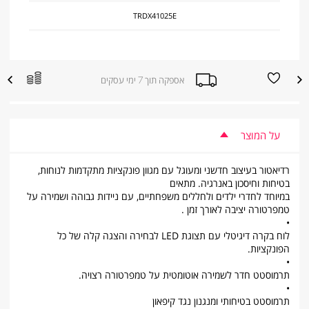
TRDX41025E
הוספה
הוספה
אספקה תוך 7 ימי עסקים
|
למועדפים
להשוואת
אספקה
מוצרים
תוך
7
ימי
עסקים
על המוצר
|
sale
supporters
רדיאטור בעיצוב חדשני ומעוגל עם מגוון פונקציות מתקדמות לנוחות,
(product
page)
בטיחות וחיסכון באנרגיה. מתאים
(8)
במיוחד לחדרי ילדים ולחללים משפחתיים, עם ניידות גבוהה ושמירה על
טמפרטורה יציבה לאורך זמן .
•
לוח בקרה דיגיטלי עם תצוגת LED לבחירה והצגה קלה של כל
הפונקציות.
•
תרמוסטט חדר לשמירה אוטומטית על טמפרטורה רצויה.
•
תרמוסטט בטיחותי ומנגנון נגד קיפאון