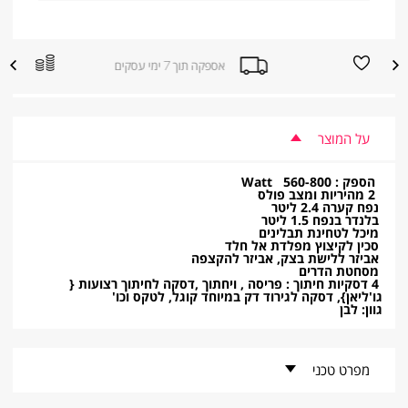
הוספה
הוספה
אספקה תוך 7 ימי עסקים
|
למועדפים
להשוואת
אספקה
מוצרים
תוך
7
ימי
עסקים
על המוצר
|
sale
supporters
הספק : 560-800
Watt
(product
2 מהיריות ומצב פולס
page)
נפח קערה 2.4 ליטר
(8)
בלנדר בנפח 1.5 ליטר
מיכל לטחינת תבלינים
סכין לקיצוץ
מפלדת אל חלד
אביזר ללישת בצק, אביזר להקצפה
מסחטת הדרים
4 דסקיות חיתוך : פריסה , ויחתוך ,דסקה לחיתוך רצועות {
גו'ליאן}, דסקה לגירוד דק במיוחד קוגל, לטקס וכו'
גוון: לבן
מפרט טכני