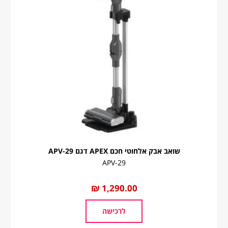
עד 7 ימי עסקים
חינם
ברימאג סנטר – חולון הבנאי 12 , חולון טלפונים 03-
6530205 שעות פתיחה א'-ה' 9:00-16:00, ו' סגור
ברימאג סנטר – חיפה מרקוני 16 , מפרץ חיפה טלפונים 03-
6530206/ פקס 04-8492944 שעות פתיחה א'-ה' 8:00-16:00,
ו' 8:00-12:00
המשלוח מגיע עם שליח שמוביל עד הבית.
הזמינו בבטחון! אנחנו מבינים שקניה מהאינטרנט לפעמים אינה תואמת
את הציפיה ולכן אנחנו מקבלים החזרות!
להחלפה והחזרות יש לפנות לשירות הלקוחות בכתובת המייל
שואב אבק אלחוטי חכם APEX דגם APV-29
.
Main@brimag-service.co.il
APV-29
זמני אספקה למוצרים לבנים
החל
1,290.00 ₪
מ
* זמן האספקה הנקוב מתייחס להזמנות שיקלטו במערכות הספק עד
לשעה 11:00, במקרים בהם הזמנות יקלטו במערכות הספק לאחר
לרכישה
השעה 11:00 ספירת ימי העסקים תחל רק ביום למחרת.
* ימי עסקים הינם ימי חול, כלומר ראשון עד חמישי ואינם כוללים שישי,