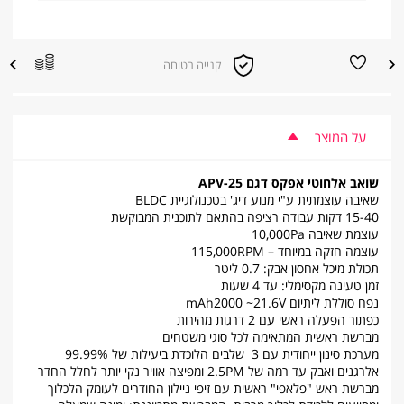
הוספה
הוספה
קנייה בטוחה
|
למועדפים
להשוואת
קנייה
מוצרים
בטוחה
|
sale
supporters
על המוצר
(product
page)
(8)
שואב אלחוטי אפקס דגם
APV-25
שאיבה עוצמתית ע"י מנוע דיג' בטכנולוגיית BLDC
15-40 דקות עבודה רציפה בהתאם לתוכנית המבוקשת
עוצמת שאיבה 10,000Pa
עוצמה חזקה במיוחד – 115,000RPM
תכולת מיכל אחסון אבק: 0.7 ליטר
זמן טעינה מקסימלי: עד 4 שעות
נפח סוללת ליתיום mAh2000 ~21.6V
כפתור הפעלה ראשי עם 2 דרגות מהירות
מברשת ראשית המתאימה לכל סוגי משטחים
מערכת סינון ייחודית עם 3 שלבים הלוכדת ביעילות של 99.99%
אלרגנים ואבק עד רמה של 2.5PM ומפיצה אוויר נקי יותר לחלל החדר
מברשת ראש "פלאפי" ראשית עם זיפי ניילון החודרים לעומק הלכלוך