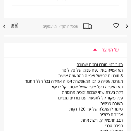
הוספה
הוספה
אספקה תוך 7 ימי עסקים
|
למועדפים
להשוואת
אספקה
מוצרים
תוך
7
ימי
עסקים
על המוצר
|
sale
supporters
תנור בנוי טורבו זכוכית שחורה
(product
page)
תא אפייה בעל נפח פנימי של 70 ליטר
(8)
8 תוכניות לבישול ואפייה בהתאמה אישית
מערכת אפייה טורבו המאפשרת אפייה אחידה בכל חלל התנור
תא האפייה בעל ציפוי אמייל איכותי וקל לניקוי
דלת בעלת שתי שכבות זכוכית מחוסמת
פנל פיקוד קל לתפעול עם בוררים מכניים
תאורה פנימית
טיימר להפעלה של עד 120 דקות
אביזרים כלולים
תבנית(עמוקה), רשת אחת
מפרט טכני