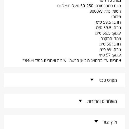
נפח: 70 ליטר
טווח טמפרטורה: 50-250 מעליות צלזיוס
הספק כולל 3000W
מידות:
רוחב: 59.5 ס״מ
גובה: 59.5 ס״מ
עומק: 56.5 ס״מ
ממדי התקנה
רוחב: 56 ס״מ
גובה: 59 ס״מ
עומק: 57 ס״מ
אחריות ע"י ברימאג היבואן הרשמי. שירות ואחריות בטל' 8404*
מפרט טכני
קוד פריט -
GRO-5772-B
משלוחים והחזרות
מותג -
Graetz
זמני אספקה למוצרים קטנים
ארץ יצור
* זמן האספקה הנקוב מתייחס להזמנות שילקטו במערכות הספק עד