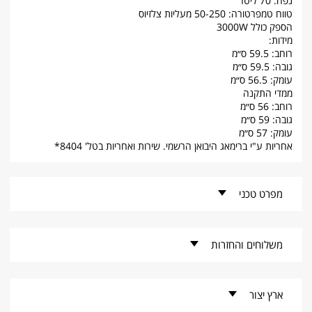
נפח: 70 ליטר
טווח טמפרטורה: 50-250 מעליות צלזיוס
הספק כולל 3000W
מידות:
רוחב: 59.5 ס״מ
גובה: 59.5 ס״מ
עומק: 56.5 ס״מ
ממדי התקנה
רוחב: 56 ס״מ
גובה: 59 ס״מ
עומק: 57 ס״מ
אחריות ע"י ברימאג היבואן הרשמי. שירות ואחריות בטל' 8404*
מפרט טכני
קוד פריט -
GRO-5871-W
משלוחים והחזרות
מותג -
Graetz
זמני אספקה למוצרים קטנים
ארץ יצור
* זמן האספקה הנקוב מתייחס להזמנות שילקטו במערכות הספק עד