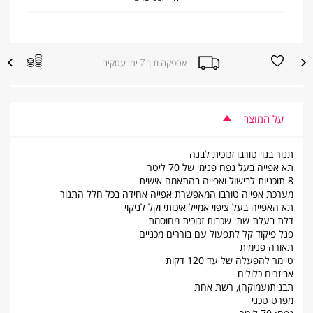
הוספה
הוספה
אספקה תוך 7 ימי עסקים
|
למועדפים
להשוואת
אספקה
מוצרים
תוך
7
ימי
עסקים
על המוצר
|
sale
supporters
תנור בנוי טורבו זכוכית לבנה
(product
page)
תא אפייה בעל נפח פנימי של 70 ליטר
(8)
8 תוכניות לבישול ואפייה בהתאמה אישית
מערכת אפייה טורבו המאפשרת אפייה אחידה בכל חלל התנור
תא האפייה בעל ציפוי אמייל איכותי וקל לניקוי
דלת בעלת שתי שכבות זכוכית מחוסמת
פנל פיקוד קל לתפעול עם בוררים מכניים
תאורה פנימית
טיימר להפעלה של עד 120 דקות
אביזרים כלולים
תבנית(עמוקה), רשת אחת
מפרט טכני