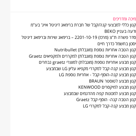
יכה ומדריכים
נון כללי למבצעי קנה/קבל של חברת ברימאג דיגיטל אייג' בע"מ
עה בעניין BEKO
פשרה ת"צ (מרכז) 2201-10-19 – ברימאג שירות וברימאג דיגיטל
סכון בחשמל כדרך חיים
נון הטבה אחריות נוספת (מוגבלת) Nutribullet
נון הטבה אחריות נוספת (מוגבלת) למקררים ולמקפיאים Graetz
נון מבצע אחריות נוספת (מוגבלת) למוצרי graetz נבחרים
נון מבצע קנה-קבל למקררי מקפיא עליון LG שבמבצע
נון מבצע קנה-הוסף-קבל - אחריות נוספת LG
נון מבצע לטוסטר BRAUN
נון מבצע למיקסרים KENWOOD
נון מבצע למכונות קפה מהדגמים שבמבצע
נון הטבה קנה- הוסף-קבל Graetz
נון מבצע קנה-קבל למקררי LG