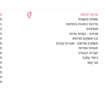
שירות לקוחות
תמ
שירות
שאלות ותשובות
תק
לקוחות
מדיניות החזרות והחלפות
הוד
משלוחים
הסדר 
סניפים - נקודות שירות
חי
LG משווקים מורשים
תק
משווקים מורשים - מוצרים קטנים
תק
תעודות אחריות
תק
חוברות הפעלה
תק
ביטול עסקה
תק
צור קשר
תק
תק
תק
תק
תק