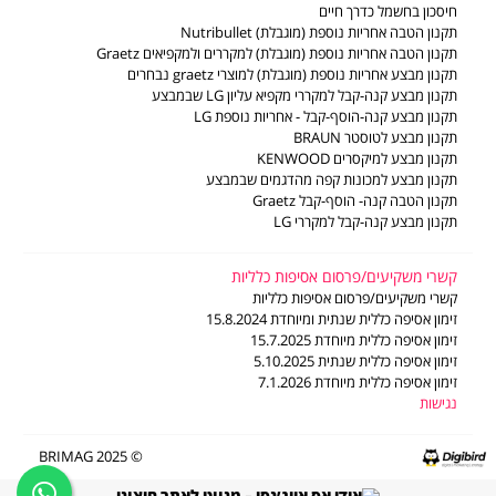
LG משווקים מורשים
חיסכון בחשמל כדרך חיים
דוח פומבי לשנת 2024 לפי חוק שכר שווה לעובדת ולעובד
משווקים מורשים - מוצרים קטנים
תקנון הטבה אחריות נוספת (מוגבלת) Nutribullet
דוח פומבי לשנת 2025 לפי חוק שכר שווה לעובדת ולעובד
תעודות אחריות
תקנון הטבה אחריות נוספת (מוגבלת) למקררים ולמקפיאים Graetz
הסדר פשרה ב- ת"צ (מרכז) 2201-10-19
חוברות הפעלה
תקנון מבצע אחריות נוספת (מוגבלת) למוצרי graetz נבחרים
מדיניות פינוי פסולת ציוד חשמלי ואלקטרוני
ביטול עסקה
תקנון מבצע קנה-קבל למקררי מקפיא עליון LG שבמבצע
צור קשר
תקנון מבצע קנה-הוסף-קבל - אחריות נוספת LG
תקנון מבצע לטוסטר BRAUN
תקנון מבצע למיקסרים KENWOOD
תקנון מבצע למכונות קפה מהדגמים שבמבצע
תקנון הטבה קנה- הוסף-קבל Graetz
תקנון מבצע קנה-קבל למקררי LG
קשרי משקיעים/פרסום אסיפות כלליות
קשרי משקיעים/פרסום אסיפות כלליות
זימון אסיפה כללית שנתית ומיוחדת 15.8.2024
זימון אסיפה כללית מיוחדת 15.7.2025
זימון אסיפה כללית שנתית 5.10.2025
זימון אסיפה כללית מיוחדת 7.1.2026
נגישות
© 2025 BRIMAG