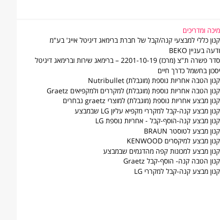
יכה ומדריכים
נון כללי למבצעי קנה/קבל של חברת ברימאג דיגיטל אייג' בע"מ
עה בעניין BEKO
פשרה ת"צ (מרכז) 2201-10-19 – ברימאג שירות וברימאג דיגיטל
סכון בחשמל כדרך חיים
נון הטבה אחריות נוספת (מוגבלת) Nutribullet
נון הטבה אחריות נוספת (מוגבלת) למקררים ולמקפיאים Graetz
נון מבצע אחריות נוספת (מוגבלת) למוצרי graetz נבחרים
נון מבצע קנה-קבל למקררי מקפיא עליון LG שבמבצע
נון מבצע קנה-הוסף-קבל - אחריות נוספת LG
נון מבצע לטוסטר BRAUN
נון מבצע למיקסרים KENWOOD
נון מבצע למכונות קפה מהדגמים שבמבצע
נון הטבה קנה- הוסף-קבל Graetz
נון מבצע קנה-קבל למקררי LG