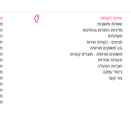
שירות לקוחות
תמ
שירות
שאלות ותשובות
תק
לקוחות
מדיניות החזרות והחלפות
הוד
משלוחים
הסדר 
סניפים - נקודות שירות
חי
LG משווקים מורשים
תק
משווקים מורשים - מוצרים קטנים
תק
תעודות אחריות
תק
חוברות הפעלה
תק
ביטול עסקה
תק
צור קשר
תק
תק
תק
תק
תק