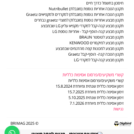
LG משווקים מורשים
חיסכון בחשמל כדרך חיים
דוח פומבי לשנת 2024 לפי חוק שכר שווה לעובדת ולעובד
משווקים מורשים - מוצרים קטנים
תקנון הטבה אחריות נוספת (מוגבלת) Nutribullet
דוח פומבי לשנת 2025 לפי חוק שכר שווה לעובדת ולעובד
תעודות אחריות
תקנון הטבה אחריות נוספת (מוגבלת) למקררים ולמקפיאים Graetz
הסדר פשרה ב- ת"צ (מרכז) 2201-10-19
חוברות הפעלה
תקנון מבצע אחריות נוספת (מוגבלת) למוצרי graetz נבחרים
מדיניות פינוי פסולת ציוד חשמלי ואלקטרוני
ביטול עסקה
תקנון מבצע קנה-קבל למקררי מקפיא עליון LG שבמבצע
צור קשר
תקנון מבצע קנה-הוסף-קבל - אחריות נוספת LG
תקנון מבצע לטוסטר BRAUN
תקנון מבצע למיקסרים KENWOOD
תקנון מבצע למכונות קפה מהדגמים שבמבצע
תקנון הטבה קנה- הוסף-קבל Graetz
תקנון מבצע קנה-קבל למקררי LG
קשרי משקיעים/פרסום אסיפות כלליות
קשרי משקיעים/פרסום אסיפות כלליות
זימון אסיפה כללית שנתית ומיוחדת 15.8.2024
זימון אסיפה כללית מיוחדת 15.7.2025
זימון אסיפה כללית שנתית 5.10.2025
זימון אסיפה כללית מיוחדת 7.1.2026
נגישות
© 2025 BRIMAG