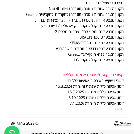
LG משווקים מורשים
חיסכון בחשמל כדרך חיים
דוח פומבי לשנת 2024 לפי חוק שכר שווה לעובדת ולעובד
משווקים מורשים - מוצרים קטנים
תקנון הטבה אחריות נוספת (מוגבלת) Nutribullet
דוח פומבי לשנת 2025 לפי חוק שכר שווה לעובדת ולעובד
תעודות אחריות
תקנון הטבה אחריות נוספת (מוגבלת) למקררים ולמקפיאים Graetz
הסדר פשרה ב- ת"צ (מרכז) 2201-10-19
חוברות הפעלה
תקנון מבצע אחריות נוספת (מוגבלת) למוצרי graetz נבחרים
מדיניות פינוי פסולת ציוד חשמלי ואלקטרוני
ביטול עסקה
תקנון מבצע קנה-קבל למקררי מקפיא עליון LG שבמבצע
צור קשר
תקנון מבצע קנה-הוסף-קבל - אחריות נוספת LG
תקנון מבצע לטוסטר BRAUN
תקנון מבצע למיקסרים KENWOOD
תקנון מבצע למכונות קפה מהדגמים שבמבצע
תקנון הטבה קנה- הוסף-קבל Graetz
תקנון מבצע קנה-קבל למקררי LG
קשרי משקיעים/פרסום אסיפות כלליות
קשרי משקיעים/פרסום אסיפות כלליות
זימון אסיפה כללית שנתית ומיוחדת 15.8.2024
זימון אסיפה כללית מיוחדת 15.7.2025
זימון אסיפה כללית שנתית 5.10.2025
זימון אסיפה כללית מיוחדת 7.1.2026
נגישות
© 2025 BRIMAG