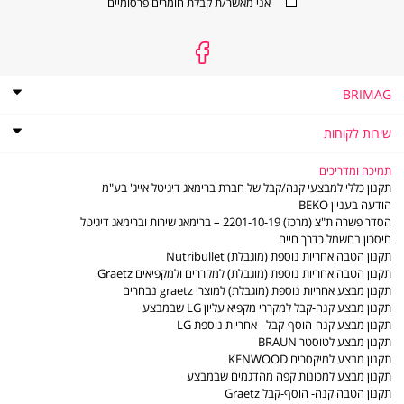
אני מאשר/ת קבלת חומרים פרסומיים
BRIMAG
אודות
BRIMAG
תקנון
שירות לקוחות
תקנון מועדון הלקוחות של ברימאג
שירות
שירות לקוחות
לקוחות
מדיניות פרטיות
שאלות ותשובות
תמיכה ומדריכים
דוח פומבי לשנת 2021 לפי חוק שכר שווה לעובדת ולעובד
מדיניות החזרות והחלפות
תקנון כללי למבצעי קנה/קבל של חברת ברימאג דיגיטל אייג' בע"מ
דוח פומבי לשנת 2022 לפי חוק שכר שווה לעובדת ולעובד
משלוחים
הודעה בעניין BEKO
תו אמון הציבור
סניפים - נקודות שירות
הסדר פשרה ת"צ (מרכז) 2201-10-19 – ברימאג שירות וברימאג דיגיטל
דוח פומבי לשנת 2023 לפי חוק שכר שווה לעובדת ולעובד
LG משווקים מורשים
חיסכון בחשמל כדרך חיים
דוח פומבי לשנת 2024 לפי חוק שכר שווה לעובדת ולעובד
משווקים מורשים - מוצרים קטנים
תקנון הטבה אחריות נוספת (מוגבלת) Nutribullet
דוח פומבי לשנת 2025 לפי חוק שכר שווה לעובדת ולעובד
תעודות אחריות
תקנון הטבה אחריות נוספת (מוגבלת) למקררים ולמקפיאים Graetz
הסדר פשרה ב- ת"צ (מרכז) 2201-10-19
חוברות הפעלה
תקנון מבצע אחריות נוספת (מוגבלת) למוצרי graetz נבחרים
מדיניות פינוי פסולת ציוד חשמלי ואלקטרוני
ביטול עסקה
תקנון מבצע קנה-קבל למקררי מקפיא עליון LG שבמבצע
צור קשר
תקנון מבצע קנה-הוסף-קבל - אחריות נוספת LG
תקנון מבצע לטוסטר BRAUN
תקנון מבצע למיקסרים KENWOOD
תקנון מבצע למכונות קפה מהדגמים שבמבצע
תקנון הטבה קנה- הוסף-קבל Graetz