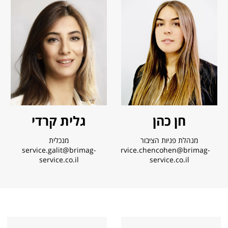
|
|
שרות
שרות
לקוחות
לקוחות
פנייה
פנייה
ישירה
ישירה
(24)
(24)
חן כהן
גלית קרדי
מנהלת פניות הציבור
מנכלית
service.galit@brimag-
Service.chencohen@brimag-
service.co.il
service.co.il
|
קרא
|
קרא
צור
עוד
עוד
שאלות