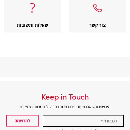
קשר
ותשובות
|
|
customer
customer
|
|
service
service
צור
שאלות
links
links
קשר
ותשובות
(12)
(12)
צור קשר
שאלות ותשובות
|
|
customer
customer
service
service
links
links
(12)
(12)
Keep in Touch
הירשמו והשארו מעודכנים במגוון רחב של הטבות ומבצעים
הכניסו
מייל
להרשמה