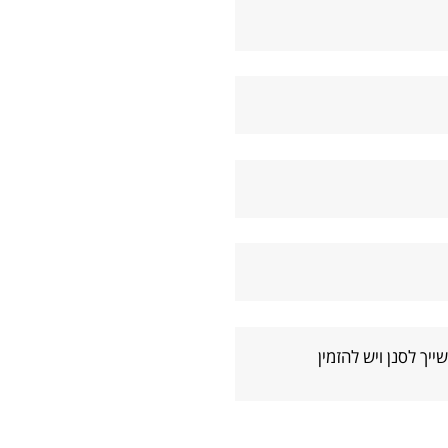
יך לסנן ויש להזמין